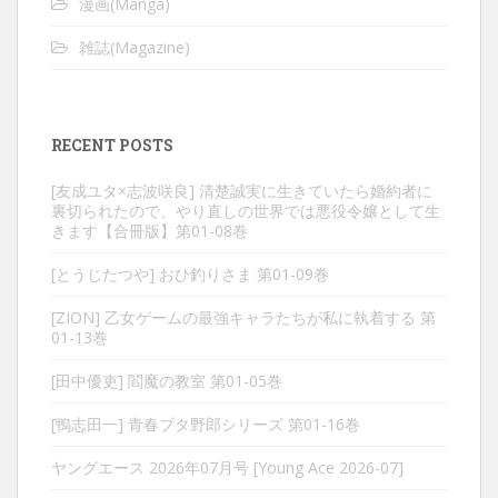
漫画(Manga)
雑誌(Magazine)
RECENT POSTS
[友成ユタ×志波咲良] 清楚誠実に生きていたら婚約者に
裏切られたので、やり直しの世界では悪役令嬢として生
きます【合冊版】第01-08巻
[とうじたつや] おひ釣りさま 第01-09巻
[ZION] 乙女ゲームの最強キャラたちが私に執着する 第
01-13巻
[田中優吏] 閻魔の教室 第01-05巻
[鴨志田一] 青春ブタ野郎シリーズ 第01-16巻
ヤングエース 2026年07月号 [Young Ace 2026-07]