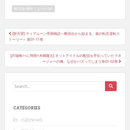
楓月誠×蝸牛くも×so-bin
Post
[餅月望] ティアムーン帝国物語～断頭台から始まる、姫の転生逆転ス
navigation
トーリー～ 第01-11巻
[許瑞峰/べに時雨×木嶋隆太] ネットアイドルの配信を手伝っていたマネ
ージャーの俺、なぜかバズってしまう第01-02巻
Search
for:
CATEGORIES
小説(Novel)