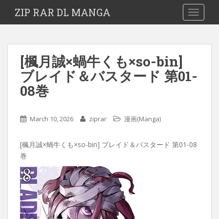
ZIP RAR DL MANGA
TOGGLE
[楓月誠×蝸牛くも×so-bin]
ブレイド＆バスタード 第01-
08巻
March 10, 2026
ziprar
漫画(Manga)
[楓月誠×蝸牛くも×so-bin] ブレイド＆バスタード 第01-08
巻