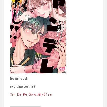
Download:
rapidgator.net
Yan_De_Re_Goroshi_v01.rar