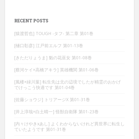
RECENT POSTS
[猿渡哲也] TOUGH -タフ- 第二章 第01巻
[樋口彰彦] 江戸前エルフ 第01-13巻
[きただりょうま] 魁の花巫女 第01-08巻
[蔡河ケイ×高橋アキラ] 英雄機関 第01-06巻
[風楼×緑川葉] 転生先は北の辺境でしたが精霊のおかげ
でけっこう快適です 第01-04巻
[佐藤ショウジ] トリアージX 第01-31巻
[井上淳哉×白土晴一] 怪獣自衛隊 第01-23巻
[内々けやきxあし] よくわからないけれど異世界に転生し
ていたようです 第01-31巻