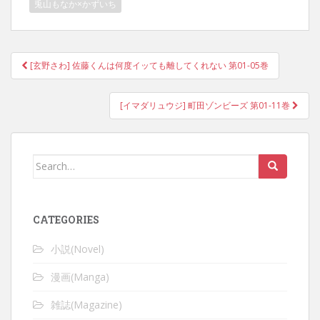
兎山もなか×かずいち
Post
[玄野さわ] 佐藤くんは何度イッても離してくれない 第01-05巻
navigation
[イマダリュウジ] 町田ゾンビーズ 第01-11巻
Search
for:
CATEGORIES
小説(Novel)
漫画(Manga)
雑誌(Magazine)