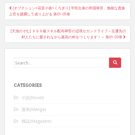
Post
[オブチシュン×花音小坂×くろぎり] 平民出身の帝国将官、無能な貴族
navigation
上官を蹂躙して成り上がる 第01-05巻
[天池のぞむ] ＳＳＳ級スキル配布神官の辺境セカンドライフ～左遷先の
村人たちに愛されながら最高の村をつくります！～ 第01-03巻
Search
for:
CATEGORIES
小説(Novel)
漫画(Manga)
雑誌(Magazine)