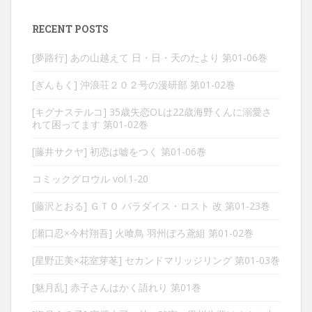
RECENT POSTS
[夢路行] あの山越えて 日・日・天のたより 第01-06巻
[ぎんもく] 沖浪荘２０２号の漫研部 第01-02巻
[キグナステルコ] 35歳失恋OLは22歳海野くんに溺愛さ
れて困ってます 第01-02巻
[藤井サクヤ] 初恋は嘘をつく 第01-06巻
コミックグロウル vol.1-20
[藤沢とおる] ＧＴＯ パラダイス・ロスト 改 第01-23巻
[瀬口忍×今村翔吾] 火喰鳥 羽州ぼろ鳶組 第01-02巻
[星野正美×花室芽苳] セカンドマリッジリング 第01-03巻
[魅月乱] 赤子さんはかく語れり 第01巻