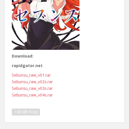
Download:
rapidgator.net
Sebunsu_raw_v01.rar
Sebunsu_raw_v02s.rar
Sebunsu_raw_v03s.rar
Sebunsu_raw_v04s.rar
三嶋与夢×Nagy