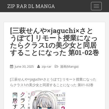
ZIP RAR DL MANGA
TOGGLE
[三萩せんや×jaguchi×さと
うぽて] リモート授業になっ
たらクラス1の美少女と同居
することになった 第01-02巻
June 30, 2025
zip-rar
漫画(Manga)
[三萩せんや×jaguchi×さとうぽて] リモート授業になった
らクラス1の美少女と同居することになった 第01-02巻