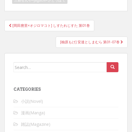
三萩せんや×jaguchi×さとうぽて
Post
[岡田麿里×オジロマコト] しすたれじすた 第01巻
navigation
[柚原もけ] 安達としまむら 第01-07巻
Search
for:
CATEGORIES
小説(Novel)
漫画(Manga)
雑誌(Magazine)