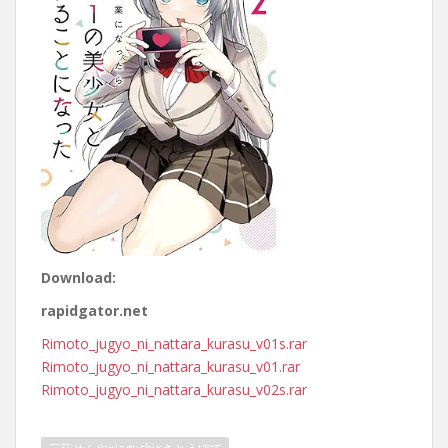
Download:
rapidgator.net
Rimoto_jugyo_ni_nattara_kurasu_v01s.rar
Rimoto_jugyo_ni_nattara_kurasu_v01.rar
Rimoto_jugyo_ni_nattara_kurasu_v02s.rar