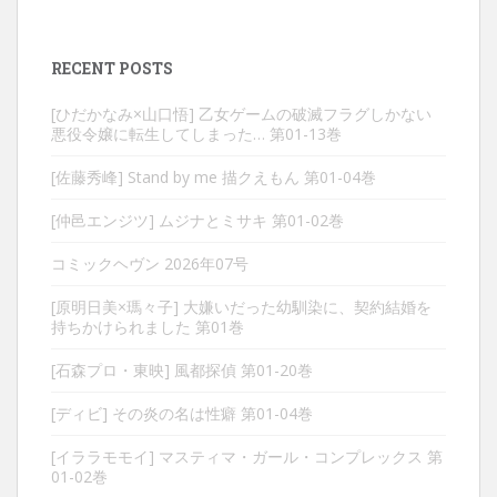
RECENT POSTS
[ひだかなみ×山口悟] 乙女ゲームの破滅フラグしかない
悪役令嬢に転生してしまった… 第01-13巻
[佐藤秀峰] Stand by me 描クえもん 第01-04巻
[仲邑エンジツ] ムジナとミサキ 第01-02巻
コミックヘヴン 2026年07号
[原明日美×瑪々子] 大嫌いだった幼馴染に、契約結婚を
持ちかけられました 第01巻
[石森プロ・東映] 風都探偵 第01-20巻
[ディビ] その炎の名は性癖 第01-04巻
[イララモモイ] マスティマ・ガール・コンプレックス 第
01-02巻