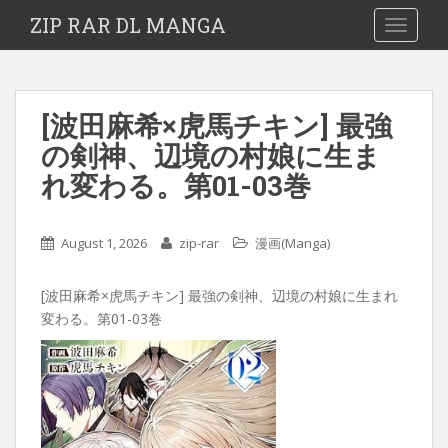
ZIP RAR DL MANGA
TOGGLE
[波田麻希×虎馬チキン] 最強
の剣神、辺境の村娘に生ま
れ変わる。第01-03巻
August 1, 2026
zip-rar
漫画(Manga)
[波田麻希×虎馬チキン] 最強の剣神、辺境の村娘に生まれ
変わる。第01-03巻