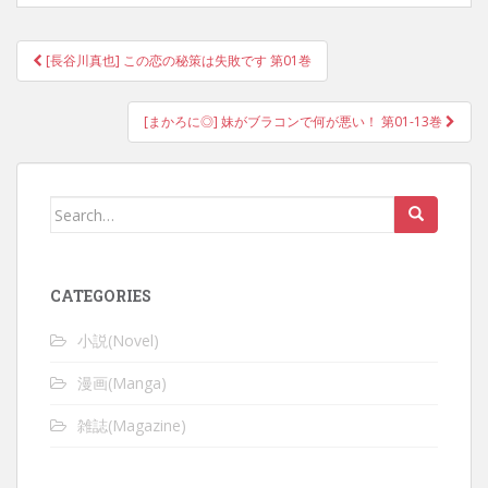
Post
[長谷川真也] この恋の秘策は失敗です 第01巻
navigation
[まかろに◎] 妹がブラコンで何が悪い！ 第01-13巻
Search
for:
CATEGORIES
小説(Novel)
漫画(Manga)
雑誌(Magazine)