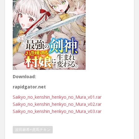
Download:
rapidgator.net
Saikyo_no_kenshin_henkyo_no_Mura_v01.rar
Saikyo_no_kenshin_henkyo_no_Mura_v02.rar
Saikyo_no_kenshin_henkyo_no_Mura_v03.rar
波田麻希×虎馬チキン