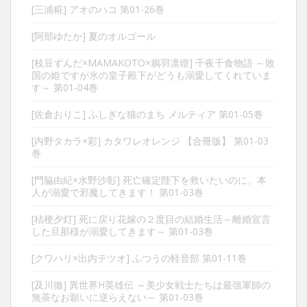
[三浦糀] アオのハコ 第01-26巻
[阿部ゆたか] 夏のオルゴール
[枝豆ずんだ×MAMAKOTO×鴉羽凛燈] 千夜千食物語 ～敗
国の姫ですが氷の皇子殿下がどうも溺愛してくれていま
す～ 第01-04巻
[佐倉おりこ] ふしぎな猫のまち メルティア 第01-05巻
[内野タカラ×彩] カタワレオレンジ 【合冊版】 第01-03
巻
[門脇由紀×水野沙彰] 死亡確定陛下を救いたいのに、本
人が溺愛で邪魔してきます！ 第01-03巻
[桔梗夕灯] 死に戻り花嫁の２度目の結婚生活～離婚宣言
した旦那様が溺愛してきます～ 第01-03巻
[クワハリ×出内テツオ] ふつうの軽音部 第01-11巻
[及川徹] 異世界H英雄伝 ～美少女戦士たちは最強軍師の
無茶なお願いに逆らえない～ 第01-03巻