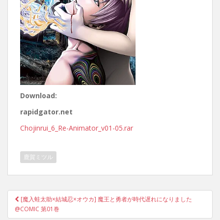
Download:
rapidgator.net
Chojinrui_6_Re-Animator_v01-05.rar
鹿賀ミツル
Post
[魔入蛙太助×結城忍×オウカ] 魔王と勇者が時代遅れになりました
navigation
@COMIC 第01巻