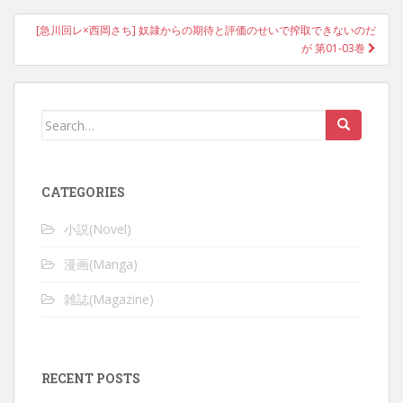
[急川回レ×西岡さち] 奴隷からの期待と評価のせいで搾取できないのだ
が 第01-03巻
Search
for:
CATEGORIES
小説(Novel)
漫画(Manga)
雑誌(Magazine)
RECENT POSTS