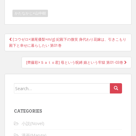
かたなかじ×山中樹
Post
[コウゼロ×瀬尾優梨×m/g] 妃殿下の微笑 身代わり花嫁は、引きこもり
navigation
殿下と幸せに暮らしたい 第01巻
[齊藤彩×Ｓａｔｏ君] 母という呪縛 娘という牢獄 第01-03巻
Search
for:
CATEGORIES
小説(Novel)
漫画(Manga)