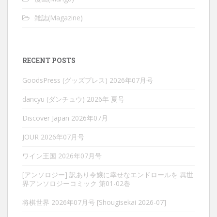
雑誌(Magazine)
RECENT POSTS
GoodsPress (グッズプレス) 2026年07月号
dancyu (ダンチュウ) 2026年 夏号
Discover Japan 2026年07月
JOUR 2026年07月号
ワイン王国 2026年07月号
[アンソロジー] 訳あり令嬢に幸せなエンドロールを 異世
界アンソロジーコミック 第01-02巻
将棋世界 2026年07月号 [Shougisekai 2026-07]